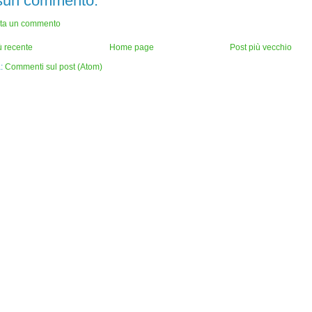
sun commento:
ta un commento
ù recente
Home page
Post più vecchio
a:
Commenti sul post (Atom)