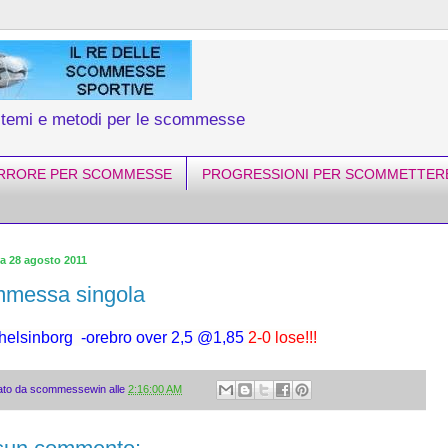
stemi e metodi per le scommesse
'ERRORE PER SCOMMESSE
PROGRESSIONI PER SCOMMETTER
a 28 agosto 2011
messa singola
helsinborg -orebro over 2,5 @1,85
2-0 lose!!!
ato da
scommessewin
alle
2:16:00 AM