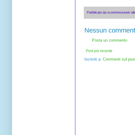
Pubblicato da
scommessewin
al
Nessun comment
Posta un commento
Post più recente
Iscriviti a:
Commenti sul pos