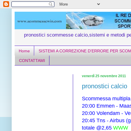
pronostici scommesse calcio,sistemi e metodi 
Home
SISTEMI A CORREZIONE D'ERRORE PER SCO
CONTATTAMI
venerdì 25 novembre 2011
pronostici calcio
Scommessa multipla
20:00 Emmen - Maastr
20:00 Volendam - 
20:45 Tns - Airbus (g
totale @2,65
WWW