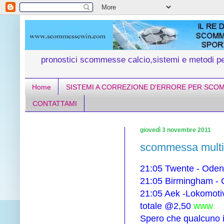
pronostici scommesse calcio,sistemi e metodi 
Home
SISTEMI A CORREZIONE D'ERRORE PER SCO
CONTATTAMI
giovedì 3 novembre 2011
scommessa multi
21:05 Twente - Oden
21:05 Birmingham - 
21:05 Aek -Lokomoti
totale @2,50
www
Spero che qualcuno ie