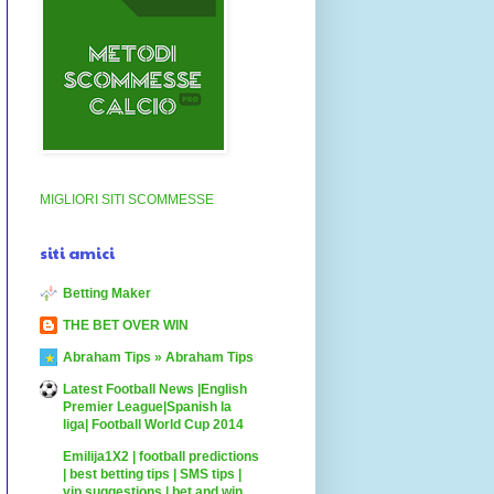
MIGLIORI SITI SCOMMESSE
siti amici
Betting Maker
THE BET OVER WIN
Abraham Tips » Abraham Tips
Latest Football News |English
Premier League|Spanish la
liga| Football World Cup 2014
Emilija1X2 | football predictions
| best betting tips | SMS tips |
vip suggestions | bet and win