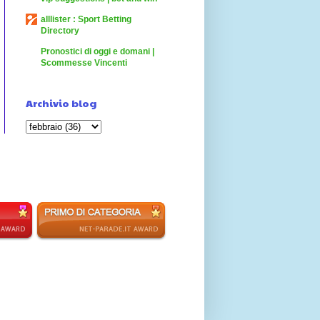
alllister : Sport Betting
Directory
Pronostici di oggi e domani |
Scommesse Vincenti
Archivio blog