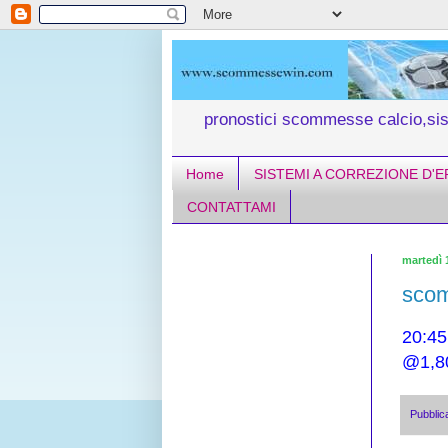
pronostici scommesse calcio,si
Home
SISTEMI A CORREZIONE D
CONTATTAMI
martedì 
scom
20:45
@1,
Pubblic