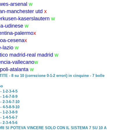
wes-arsenal
w
an-manchester utd
x
erkusen-kaserslautern
w
ma-udinese
w
rentina-palermo
x
noa-cesena
x
e-lazio
w
etico madrid-real madrid
w
encia-vallecano
w
poli-atalanta
w
ITE - 8 su 10 (correzione 0-1-2 errori) in cinquine - 7 bolle
po
- 1-2-3-4-5
- 1-6-7-8-9
- 2-3-6-7-10
- 4-5-8-9-10
- 1-2-3-8-9
- 1-4-5-6-7
- 2-3-4-5-6
RI SI POTEVA VINCERE SOLO CON IL SISTEMA 7 SU 10 A