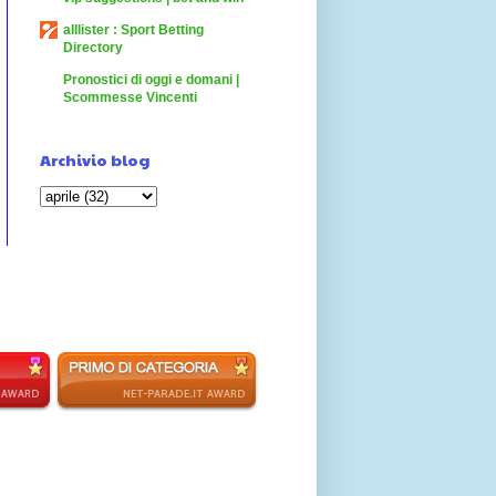
alllister : Sport Betting
Directory
Pronostici di oggi e domani |
Scommesse Vincenti
Archivio blog