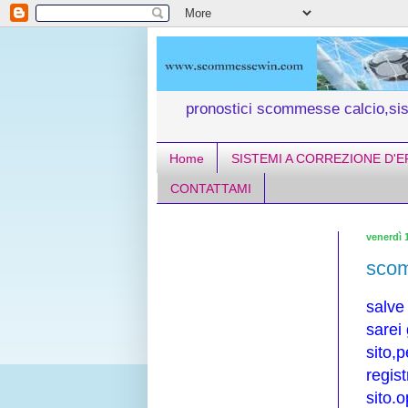
pronostici scommesse calcio,si
Home
SISTEMI A CORREZIONE D
CONTATTAMI
venerdì 
scom
salve 
sarei
sito,p
regis
sito.o