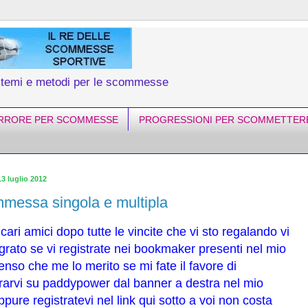
stemi e metodi per le scommesse
'ERRORE PER SCOMMESSE
PROGRESSIONI PER SCOMMETTER
13 luglio 2012
messa singola e multipla
cari amici dopo tutte le vincite che vi sto regalando vi
 grato se vi registrate nei bookmaker presenti nel mio
enso che me lo merito se mi fate il favore di
trarvi su paddypower dal banner a destra nel mio
ppure registratevi nel link qui sotto a voi non costa