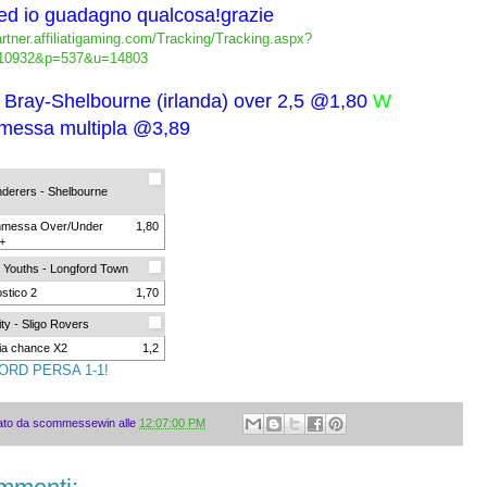
 ed io guadagno qualcosa!grazie
artner.affiliatigaming.com/Tracking/Tracking.aspx?
10932&p=537&u=14803
 Bray-Shelbourne (irlanda) over 2,5 @1,80
W
messa multipla @3,89
derers - Shelbourne
messa Over/Under
1,80
 +
 Youths - Longford Town
stico 2
1,70
ty - Sligo Rovers
ia chance X2
1,2
ORD PERSA 1-1!
ato da
scommessewin
alle
12:07:00 PM