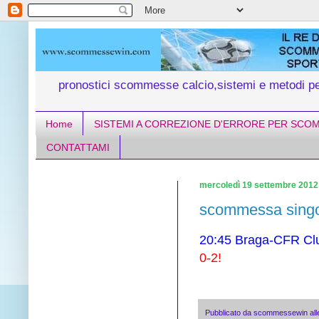
pronostici scommesse calcio,sistemi e metodi 
Home
SISTEMI A CORREZIONE D'ERRORE PER SCO
CONTATTAMI
mercoledì 19 settembre 2012
scommessa sing
20:45 Braga-CFR Clu
0-2!
Pubblicato da
scommessewin
al