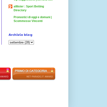
alllister : Sport Betting
Directory
Pronostici di oggi e domani |
Scommesse Vincenti
Archivio blog