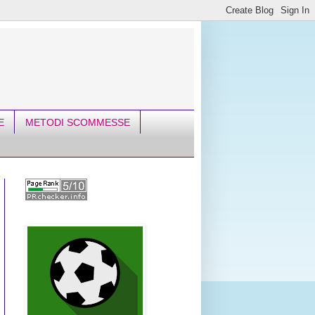
E
METODI SCOMMESSE