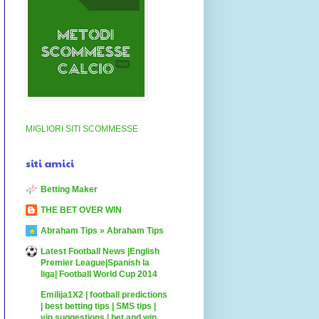
MIGLIORI SITI SCOMMESSE
siti amici
Betting Maker
THE BET OVER WIN
Abraham Tips » Abraham Tips
Latest Football News |English
Premier League|Spanish la
liga| Football World Cup 2014
Emilija1X2 | football predictions
| best betting tips | SMS tips |
vip suggestions | bet and win