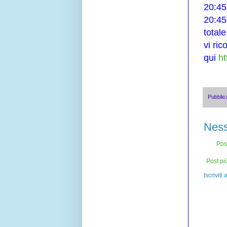
20:45
20:45
total
vi ri
qui
ht
Pubblic
Nes
Pos
Post pi
Iscriviti 