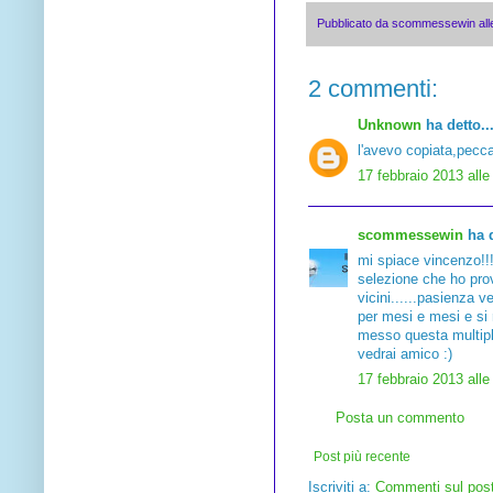
Pubblicato da
scommessewin
al
2 commenti:
Unknown
ha detto..
l'avevo copiata,pecca
17 febbraio 2013 alle
scommessewin
ha d
mi spiace vincenzo!!!
selezione che ho pro
vicini......pasienza 
per mesi e mesi e si
messo questa multipl
vedrai amico :)
17 febbraio 2013 alle
Posta un commento
Post più recente
Iscriviti a:
Commenti sul pos