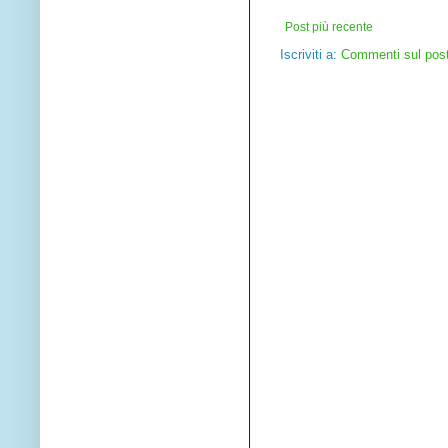
Post più recente
Iscriviti a:
Commenti sul pos