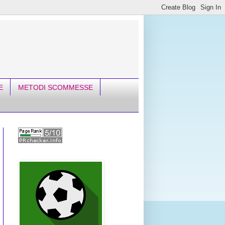
E
METODI SCOMMESSE