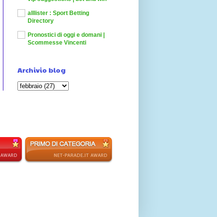
alllister : Sport Betting
Directory
Pronostici di oggi e domani |
Scommesse Vincenti
Archivio blog