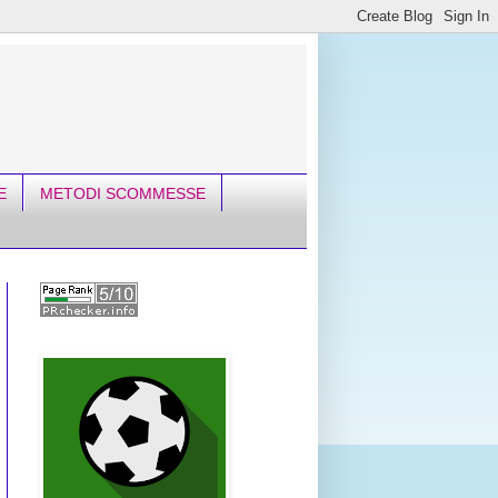
E
METODI SCOMMESSE