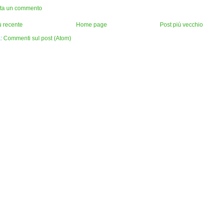
ta un commento
ù recente
Home page
Post più vecchio
a:
Commenti sul post (Atom)