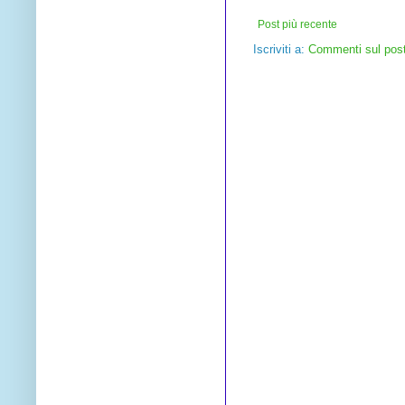
Post più recente
Iscriviti a:
Commenti sul pos