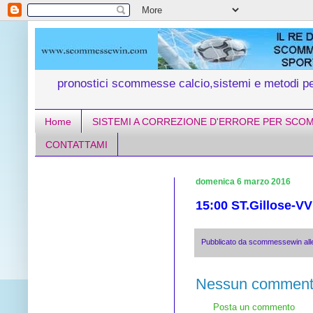
pronostici scommesse calcio,sistemi e metodi 
Home
SISTEMI A CORREZIONE D'ERRORE PER SCO
CONTATTAMI
domenica 6 marzo 2016
15:00 ST.Gillose-VV
Pubblicato da
scommessewin
al
Nessun comment
Posta un commento