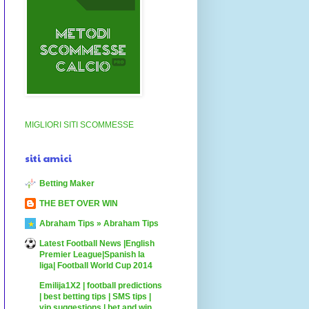
MIGLIORI SITI SCOMMESSE
siti amici
Betting Maker
THE BET OVER WIN
Abraham Tips » Abraham Tips
Latest Football News |English
Premier League|Spanish la
liga| Football World Cup 2014
Emilija1X2 | football predictions
| best betting tips | SMS tips |
vip suggestions | bet and win