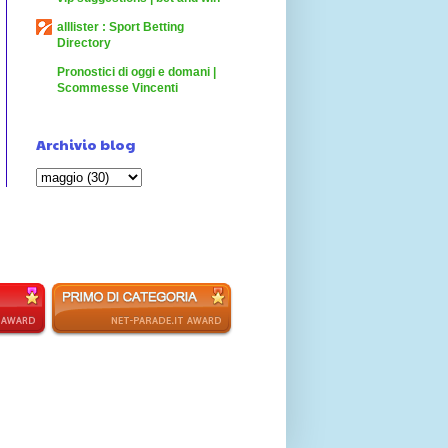
alllister : Sport Betting
Directory
Pronostici di oggi e domani |
Scommesse Vincenti
Archivio blog