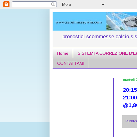
pronostici scommesse calcio,si
Home
SISTEMI A CORREZIONE D
CONTATTAMI
martedì 
20:15
21:00
@1,8
Pubblic