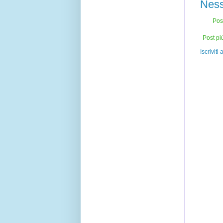
Nes
Pos
Post pi
Iscriviti 