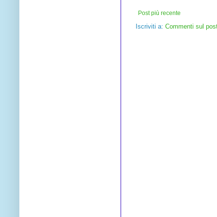
Post più recente
Iscriviti a:
Commenti sul pos