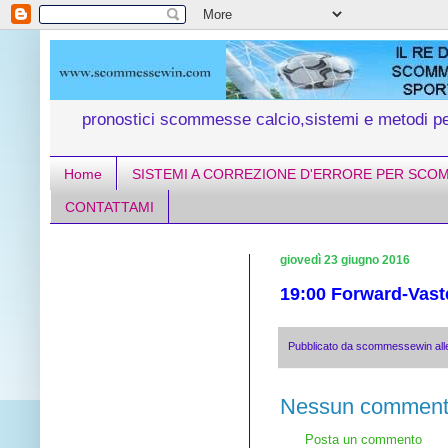
pronostici scommesse calcio,sistemi e metodi 
Home
SISTEMI A CORREZIONE D'ERRORE PER SCO
CONTATTAMI
giovedì 23 giugno 2016
19:00 Forward-Vast
Pubblicato da
scommessewin
al
Nessun comment
Posta un commento