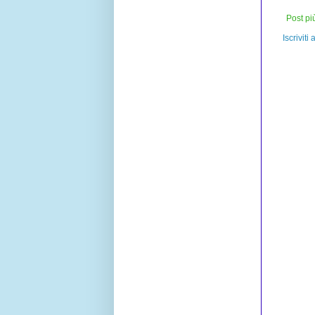
Post pi
Iscriviti 