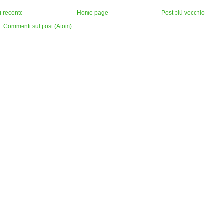
ù recente
Home page
Post più vecchio
a:
Commenti sul post (Atom)