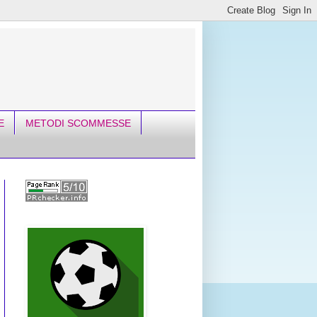
E
METODI SCOMMESSE