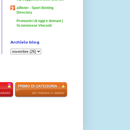
alllister : Sport Betting
Directory
Pronostici di oggi e domani |
Scommesse Vincenti
Archivio blog