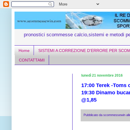
pronostici scommesse calcio,sistemi e metodi 
Home
SISTEMI A CORREZIONE D'ERRORE PER SCO
CONTATTAMI
lunedì 21 novembre 2016
17:00 Terek -Toms o
19:30 Dinamo bucare
@1,85
Pubblicato da
scommessewin
al