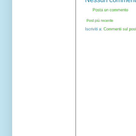
Posta un commento
Post più recente
Iscriviti a:
Commenti sul pos