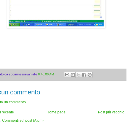
ato da
scommessewin
alle
8:46:00 AM
sun commento:
ta un commento
ù recente
Home page
Post più vecchio
a:
Commenti sul post (Atom)