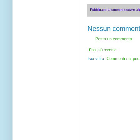
Pubblicato da
scommessewin
al
Nessun comment
Posta un commento
Post più recente
Iscriviti a:
Commenti sul pos