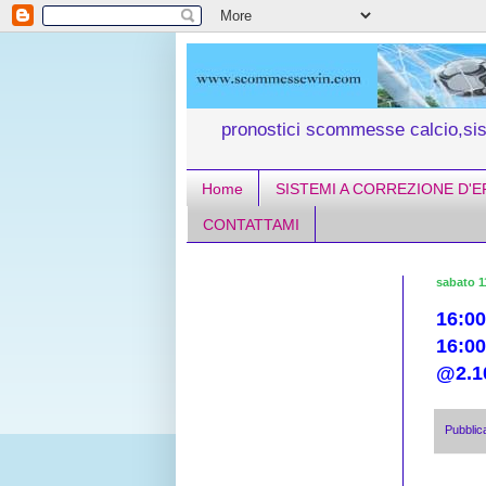
pronostici scommesse calcio,si
Home
SISTEMI A CORREZIONE D
CONTATTAMI
sabato 1
16:00
16:00
@2.1
Pubblic