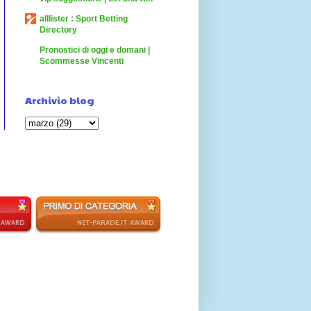
alllister : Sport Betting
Directory
Pronostici di oggi e domani |
Scommesse Vincenti
Archivio blog