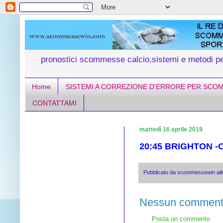
pronostici scommesse calcio,sistemi e metodi 
Home
SISTEMI A CORREZIONE D'ERRORE PER SCO
CONTATTAMI
martedì 16 aprile 2019
20:45 BRIGHTON -
Pubblicato da
scommessewin
al
Nessun comment
Posta un commento