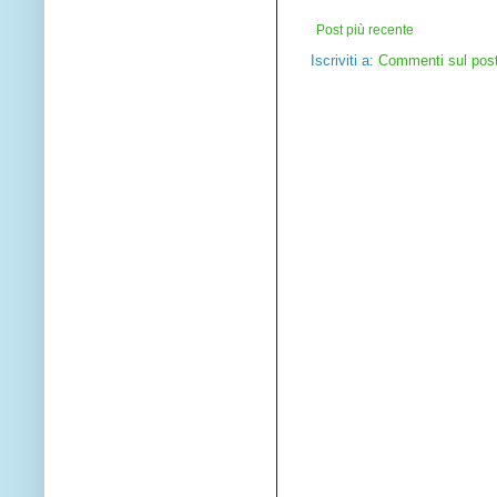
Post più recente
Iscriviti a:
Commenti sul pos