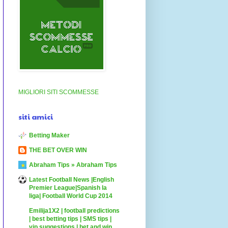
MIGLIORI SITI SCOMMESSE
siti amici
Betting Maker
THE BET OVER WIN
Abraham Tips » Abraham Tips
Latest Football News |English
Premier League|Spanish la
liga| Football World Cup 2014
Emilija1X2 | football predictions
| best betting tips | SMS tips |
vip suggestions | bet and win