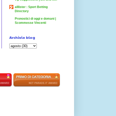
alllister : Sport Betting
Directory
Pronostici di oggi e domani |
Scommesse Vincenti
Archivio blog