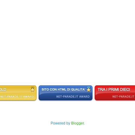
Powered by
Blogger
.