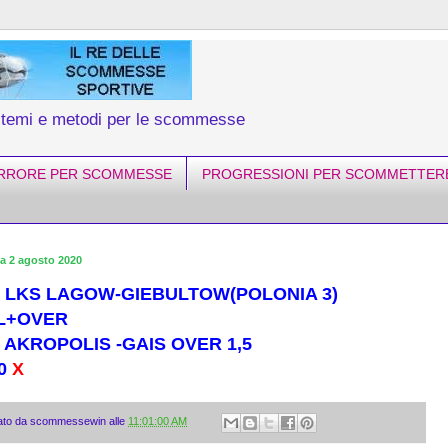
stemi e metodi per le scommesse
'ERRORE PER SCOMMESSE
PROGRESSIONI PER SCOMMETTER
a 2 agosto 2020
0 LKS LAGOW-GIEBULTOW(POLONIA 3)
L+OVER
0 AKROPOLIS -GAIS OVER 1,5
70
X
ato da
scommessewin
alle
11:01:00 AM