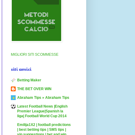
MIGLIORI SITI SCOMMESSE
siti amici
Betting Maker
THE BET OVER WIN
Abraham Tips » Abraham Tips
Latest Football News |English
Premier League|Spanish la
liga| Football World Cup 2014
Emilija1X2 | football predictions
| best betting tips | SMS tips |
vip suggestions | bet and win