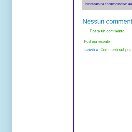
Pubblicato da
scommessewin
al
Nessun comment
Posta un commento
Post più recente
Iscriviti a:
Commenti sul pos