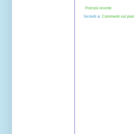
Post più recente
Iscriviti a:
Commenti sul pos