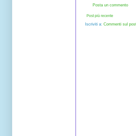
Posta un commento
Post più recente
Iscriviti a:
Commenti sul pos