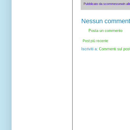
Pubblicato da
scommessewin
al
Nessun comment
Posta un commento
Post più recente
Iscriviti a:
Commenti sul pos