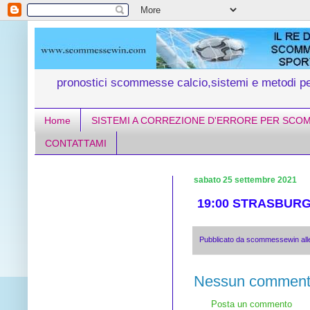
pronostici scommesse calcio,sistemi e metodi 
Home
SISTEMI A CORREZIONE D'ERRORE PER SCO
CONTATTAMI
sabato 25 settembre 2021
19:00 STRASBURGO
Pubblicato da
scommessewin
al
Nessun comment
Posta un commento