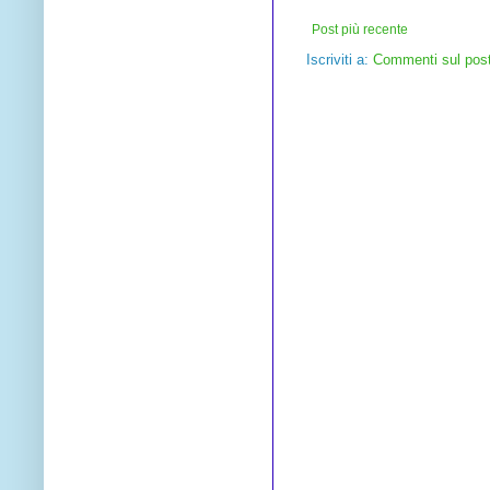
Post più recente
Iscriviti a:
Commenti sul pos