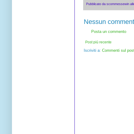
Pubblicato da
scommessewin
al
Nessun comment
Posta un commento
Post più recente
Iscriviti a:
Commenti sul pos