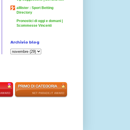
alllister : Sport Betting
Directory
Pronostici di oggi e domani |
Scommesse Vincenti
Archivio blog