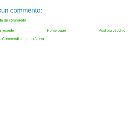
sun commento:
ta un commento
ù recente
Home page
Post più vecchio
a:
Commenti sul post (Atom)