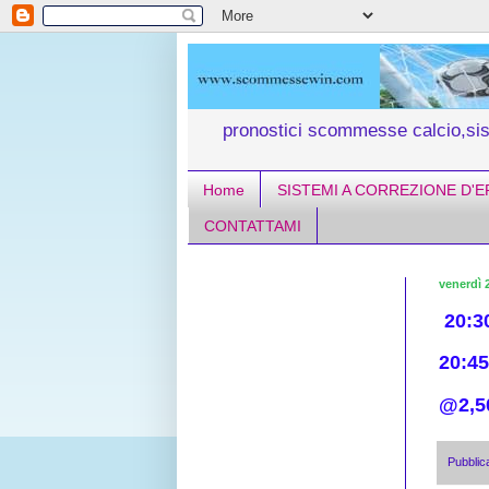
pronostici scommesse calcio,si
Home
SISTEMI A CORREZIONE D
CONTATTAMI
venerdì 
20:3
20:4
@2,5
Pubblic