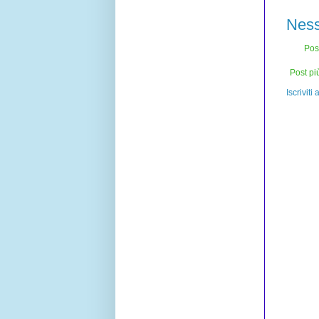
Nes
Pos
Post pi
Iscriviti 