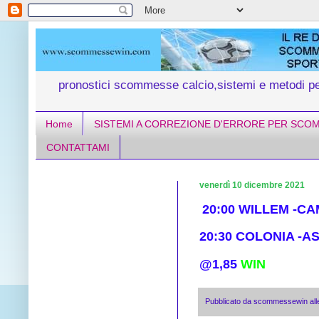
pronostici scommesse calcio,sistemi e metodi 
Home
SISTEMI A CORREZIONE D'ERRORE PER SCO
CONTATTAMI
venerdì 10 dicembre 2021
20:00 WILLEM -
20:30 COLONIA -
@1,85
WIN
Pubblicato da
scommessewin
al