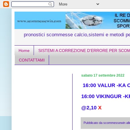
pronostici scommesse calcio,sistemi e metodi 
Home
SISTEMI A CORREZIONE D'ERRORE PER SCO
CONTATTAMI
sabato 17 settembre 2022
16:00 VALUR -KA 
16:00 VIKINGUR -K
@2,10
X
Pubblicato da
scommessewin
al