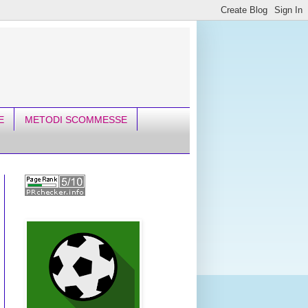
E
METODI SCOMMESSE