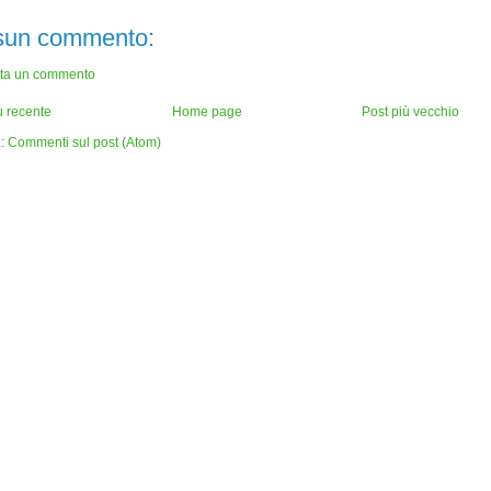
sun commento:
ta un commento
ù recente
Home page
Post più vecchio
a:
Commenti sul post (Atom)