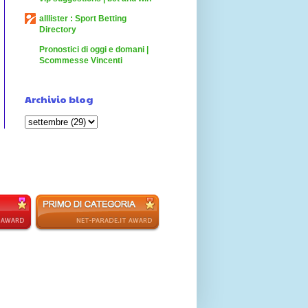
alllister : Sport Betting
Directory
Pronostici di oggi e domani |
Scommesse Vincenti
Archivio blog