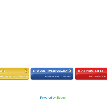
Powered by
Blogger
.