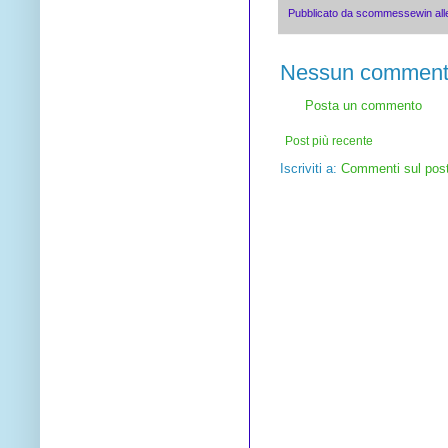
Pubblicato da
scommessewin
al
Nessun comment
Posta un commento
Post più recente
Iscriviti a:
Commenti sul pos