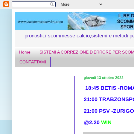
pronostici scommesse calcio,sistemi e metodi 
Home
SISTEMI A CORREZIONE D'ERRORE PER SCO
CONTATTAMI
giovedì 13 ottobre 2022
18:45 BETIS -ROM
21:00 TRABZONSP
21:00 PSV -ZURIGO
@2,20
WIN