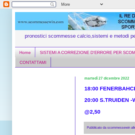
pronostici scommesse calcio,sistemi e metodi 
Home
SISTEMI A CORREZIONE D'ERRORE PER SCO
CONTATTAMI
martedì 27 dicembre 2022
18:00 FENERBAHC
20:00 S.TRUIDEN 
@2,50
Pubblicato da
scommessewin
al