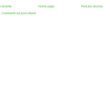
ù recente
Home page
Post più vecchio
a:
Commenti sul post (Atom)