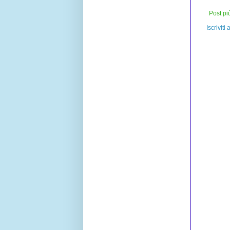
Post pi
Iscriviti 