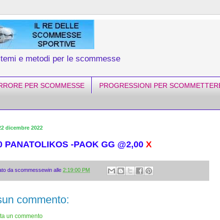
stemi e metodi per le scommesse
'ERRORE PER SCOMMESSE
PROGRESSIONI PER SCOMMETTER
22 dicembre 2022
0 PANATOLIKOS -PAOK GG @2,00
X
ato da
scommessewin
alle
2:19:00 PM
sun commento:
ta un commento