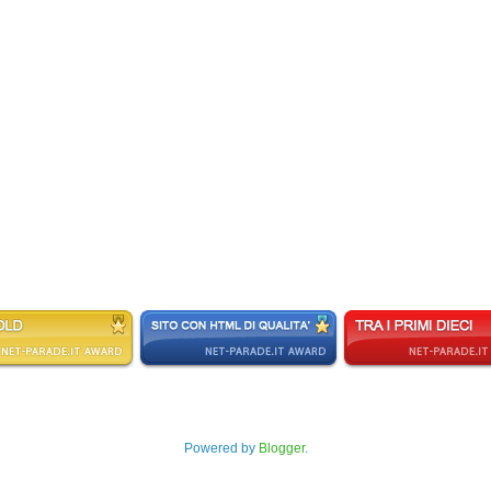
Powered by
Blogger
.