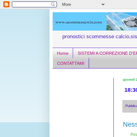
pronostici scommesse calcio,si
Home
SISTEMI A CORREZIONE D
CONTATTAMI
giovedì 
18:3
Pubblic
Nes
Pos