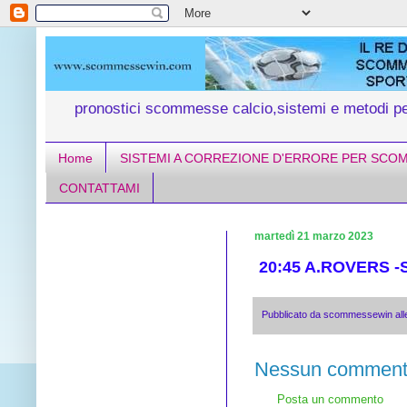
pronostici scommesse calcio,sistemi e metodi 
Home
SISTEMI A CORREZIONE D'ERRORE PER SCO
CONTATTAMI
martedì 21 marzo 2023
20:45 A.ROVERS -
Pubblicato da
scommessewin
al
Nessun comment
Posta un commento