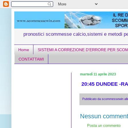
pronostici scommesse calcio,sistemi e metodi 
Home
SISTEMI A CORREZIONE D'ERRORE PER SCO
CONTATTAMI
martedì 11 aprile 2023
20:45 DUNDEE -RA
Pubblicato da
scommessewin
al
Nessun comment
Posta un commento