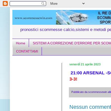
pronostici scommesse calcio,sistemi e metodi 
Home
SISTEMI A CORREZIONE D'ERRORE PER SCO
CONTATTAMI
venerdì 21 aprile 2023
21:00 ARSENAL -
3-3!
Pubblicato da
scommessewin
al
Nessun comment