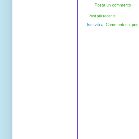
Posta un commento
Post più recente
Iscriviti a:
Commenti sul pos