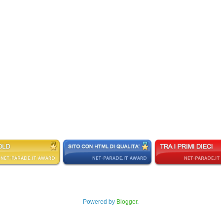
Powered by
Blogger
.