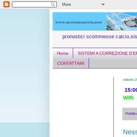
pronostici scommesse calcio,si
Home
SISTEMI A CORREZIONE D
CONTATTAMI
sabato 2
15:0
WIN
Pubblic
Nes