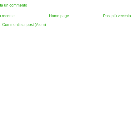
ta un commento
ù recente
Home page
Post più vecchio
a:
Commenti sul post (Atom)