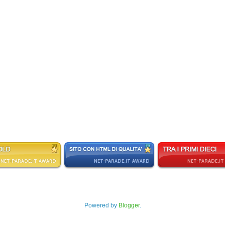
Powered by
Blogger
.