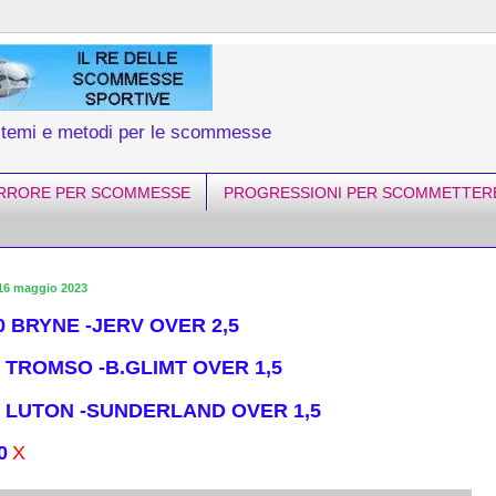
stemi e metodi per le scommesse
'ERRORE PER SCOMMESSE
PROGRESSIONI PER SCOMMETTER
16 maggio 2023
0 BRYNE -JERV OVER 2,5
0 TROMSO -B.GLIMT OVER 1,5
0 LUTON -SUNDERLAND OVER 1,5
0
X