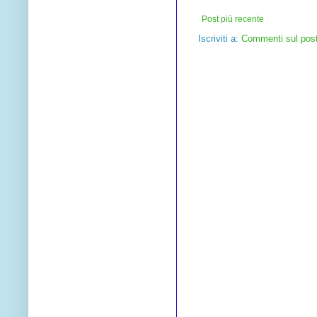
Post più recente
Iscriviti a:
Commenti sul pos