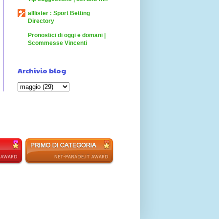
alllister : Sport Betting
Directory
Pronostici di oggi e domani |
Scommesse Vincenti
Archivio blog