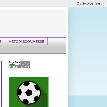
E
METODI SCOMMESSE