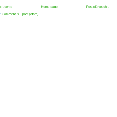
ù recente
Home page
Post più vecchio
a:
Commenti sul post (Atom)