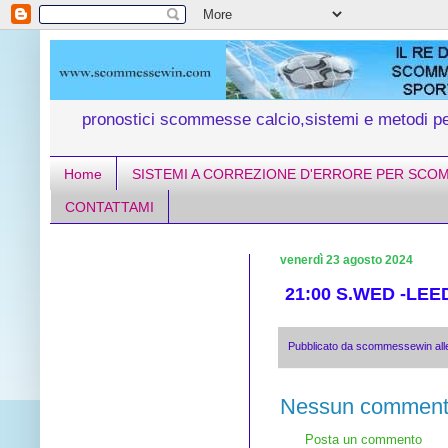
pronostici scommesse calcio,sistemi e metodi 
Home
SISTEMI A CORREZIONE D'ERRORE PER SCO
CONTATTAMI
venerdì 23 agosto 2024
21:00 S.WED -LEE
Pubblicato da
scommessewin
al
Nessun comment
Posta un commento