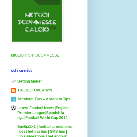
MIGLIORI SITI SCOMMESSE
siti amici
Betting Maker
THE BET OVER WIN
Abraham Tips » Abraham Tips
Latest Football News |English
Premier League|Spanish la
liga| Football World Cup 2014
Emilija1X2 | football predictions
| best betting tips | SMS tips |
vip suggestions | bet and win