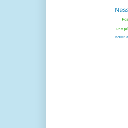
Nes
Pos
Post pi
Iscriviti 