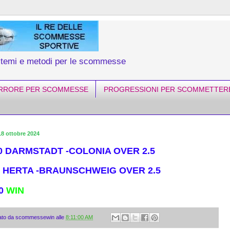
stemi e metodi per le scommesse
'ERRORE PER SCOMMESSE
PROGRESSIONI PER SCOMMETTER
18 ottobre 2024
0 DARMSTADT -COLONIA OVER 2.5
0 HERTA -BRAUNSCHWEIG OVER 2.5
20
WIN
ato da
scommessewin
alle
8:11:00 AM