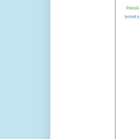
Post pi
Iscriviti 