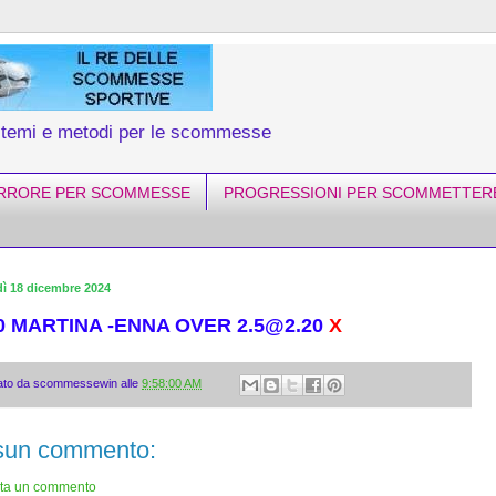
stemi e metodi per le scommesse
'ERRORE PER SCOMMESSE
PROGRESSIONI PER SCOMMETTER
ì 18 dicembre 2024
0 MARTINA -ENNA OVER 2.5@2.20
X
ato da
scommessewin
alle
9:58:00 AM
sun commento:
ta un commento