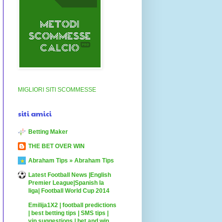
MIGLIORI SITI SCOMMESSE
siti amici
Betting Maker
THE BET OVER WIN
Abraham Tips » Abraham Tips
Latest Football News |English
Premier League|Spanish la
liga| Football World Cup 2014
Emilija1X2 | football predictions
| best betting tips | SMS tips |
vip suggestions | bet and win