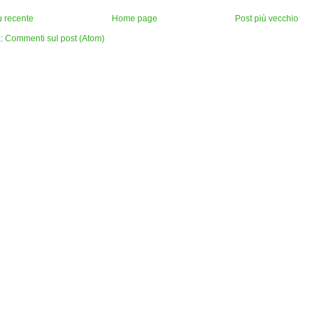
ù recente
Home page
Post più vecchio
a:
Commenti sul post (Atom)