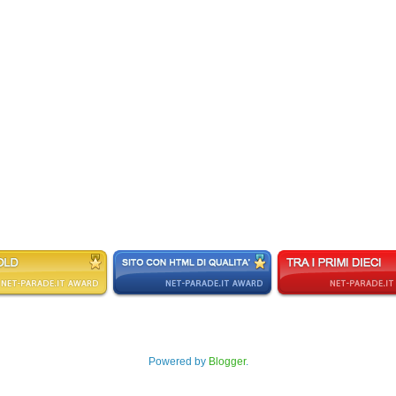
Powered by
Blogger
.