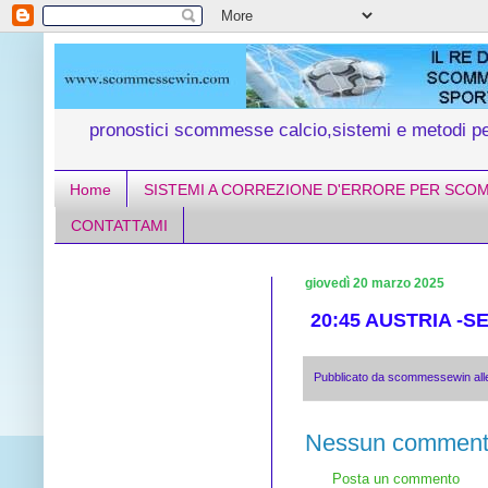
pronostici scommesse calcio,sistemi e metodi 
Home
SISTEMI A CORREZIONE D'ERRORE PER SCO
CONTATTAMI
giovedì 20 marzo 2025
20:45 AUSTRIA -S
Pubblicato da
scommessewin
al
Nessun comment
Posta un commento