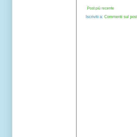
Post più recente
Iscriviti a:
Commenti sul pos