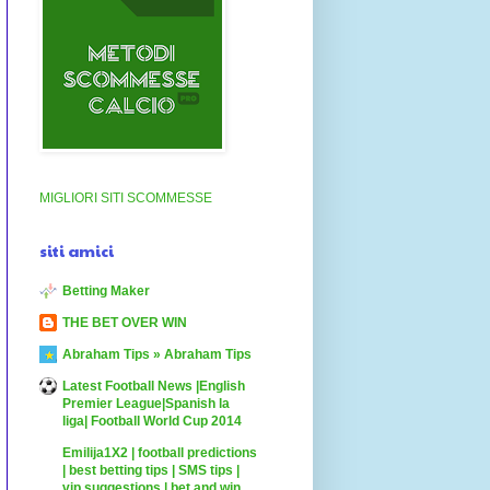
MIGLIORI SITI SCOMMESSE
siti amici
Betting Maker
THE BET OVER WIN
Abraham Tips » Abraham Tips
Latest Football News |English
Premier League|Spanish la
liga| Football World Cup 2014
Emilija1X2 | football predictions
| best betting tips | SMS tips |
vip suggestions | bet and win