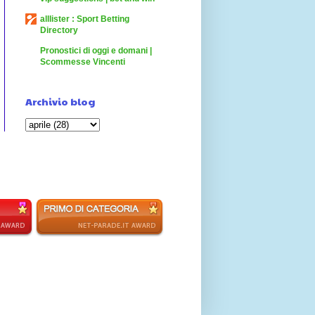
alllister : Sport Betting
Directory
Pronostici di oggi e domani |
Scommesse Vincenti
Archivio blog