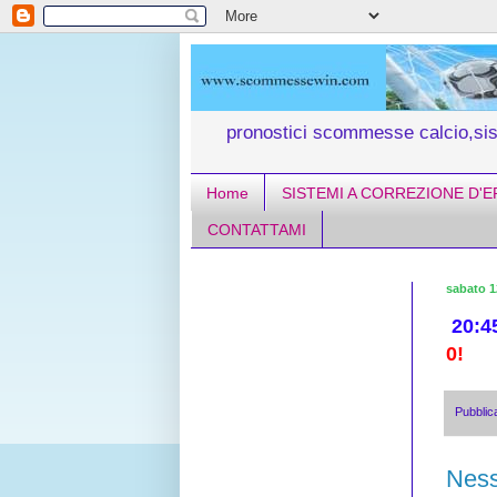
pronostici scommesse calcio,si
Home
SISTEMI A CORREZIONE D
CONTATTAMI
sabato 1
20:4
0!
Pubblic
Nes