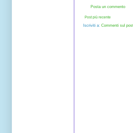
Posta un commento
Post più recente
Iscriviti a:
Commenti sul pos